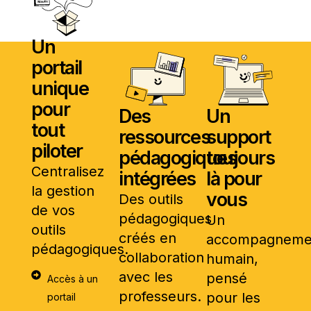
Un
portail
unique
pour
Des
Un
tout
ressources
support
piloter
pédagogiques
toujours
Centralisez
intégrées
là pour
la gestion
vous
Des outils
de vos
pédagogiques
Un
outils
créés en
accompagneme
pédagogiques.
collaboration
humain,
avec les
pensé
Accès à un
professeurs.
pour les
portail